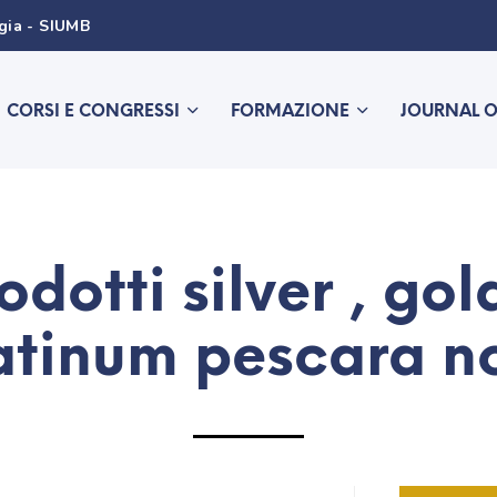
ogia - SIUMB
CORSI E CONGRESSI
FORMAZIONE
JOURNAL 
odotti silver , gol
atinum pescara n