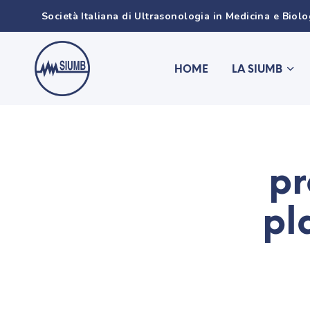
Società Italiana di Ultrasonologia in Medicina e Biol
HOME
LA SIUMB
pr
pl