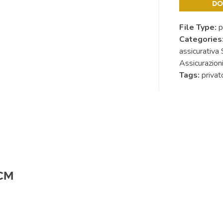
D
File Type:
p
Categories
assicurativa
Assicurazion
Tags:
privat
CM