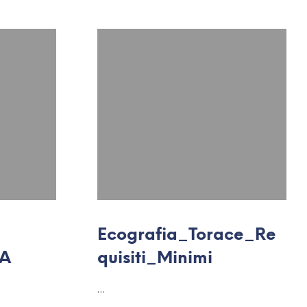
Ecografia_Torace_Re
IA
quisiti_Minimi
…