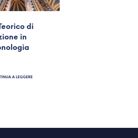
Teorico di
ione in
onologia
INUA A LEGGERE