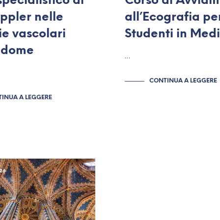
pecialistico di
Corso di Avvia
ppler nelle
all’Ecografia pe
ie vascolari
Studenti in Med
addome
…
CONTINUA A LEGGERE
INUA A LEGGERE
26