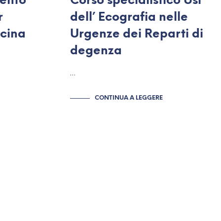
mento
Corso specialistico Usi
r
dell’ Ecografia nelle
icina
Urgenze dei Reparti di
degenza
…
CONTINUA A LEGGERE