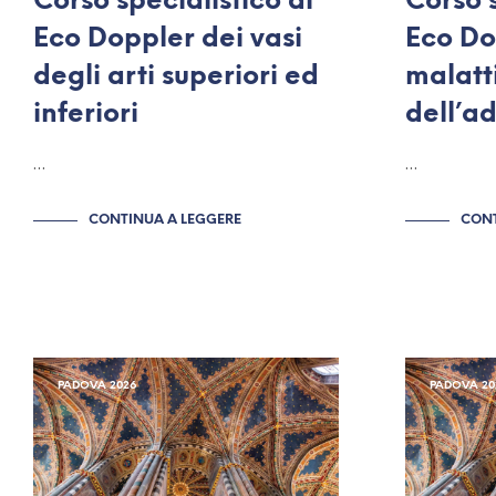
Corso specialistico di
Corso s
Eco Doppler dei vasi
Eco Do
degli arti superiori ed
malatt
inferiori
dell’
…
…
CONTINUA A LEGGERE
CONT
PADOVA 2026
PADOVA 20