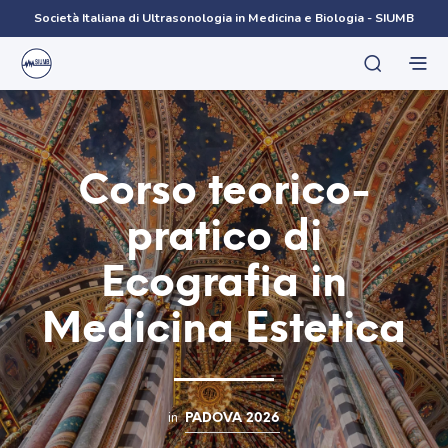
Società Italiana di Ultrasonologia in Medicina e Biologia - SIUMB
Corso teorico-
pratico di
Ecografia in
Medicina Estetica
in
PADOVA 2026